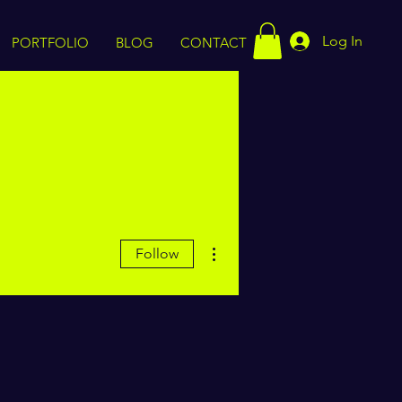
Log In
PORTFOLIO
BLOG
CONTACT
More actions
Follow