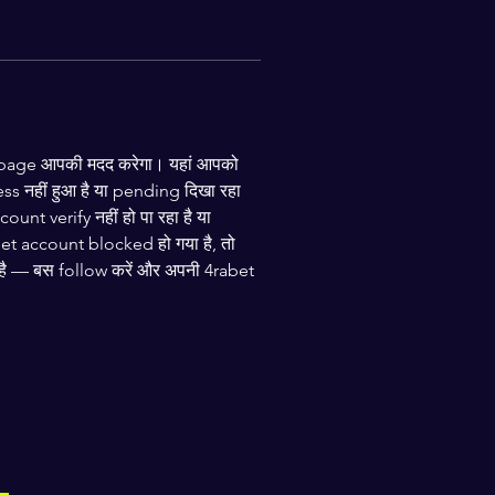
 page आपकी मदद करेगा। यहां आपको 
s नहीं हुआ है या pending दिखा रहा 
unt verify नहीं हो पा रहा है या 
bet account blocked हो गया है, तो 
है — बस follow करें और अपनी 4rabet 