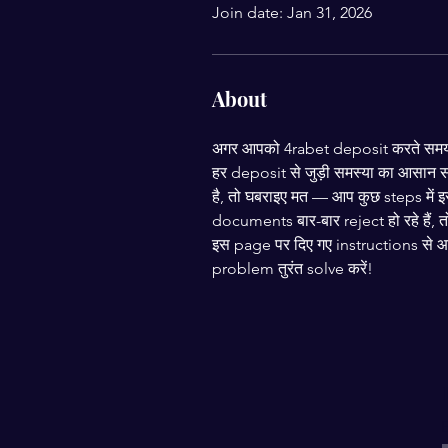
Join date: Jan 31, 2026
About
अगर आपको 4rabet deposit करते समय 
हर deposit से जुड़ी समस्या का आसान
है, तो घबराइए मत — आप कुछ steps में इ
documents बार-बार reject हो रहे हैं,
इस page पर दिए गए instructions से 
problem तुरंत solve करें!
E