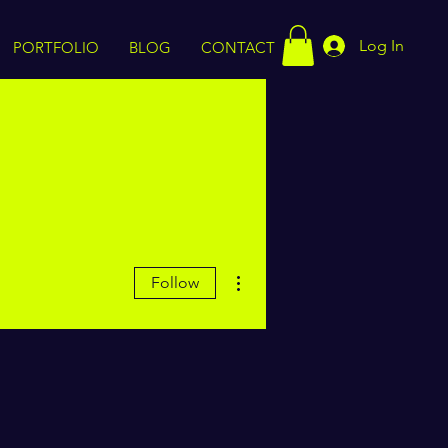
Log In
PORTFOLIO
BLOG
CONTACT
More actions
Follow